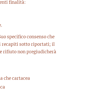
nti finalità:
.
l Suo specifico consenso che
capiti sotto riportati; il
le rifiuto non pregiudicherà
ca che cartacea
ica