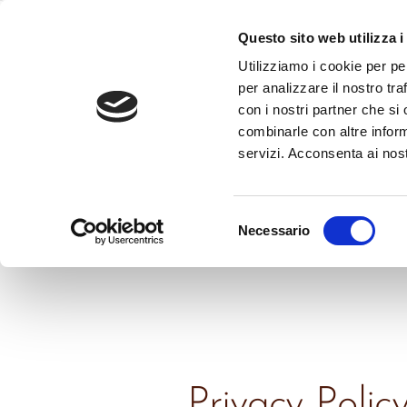
Questo sito web utilizza i
Utilizziamo i cookie per pe
All'Antica Scuderia del Castello
per analizzare il nostro tra
con i nostri partner che si
La tua casa lontano da casa
combinarle con altre inform
servizi. Acconsenta ai nost
Selezione
Necessario
del
consenso
Privacy Polic