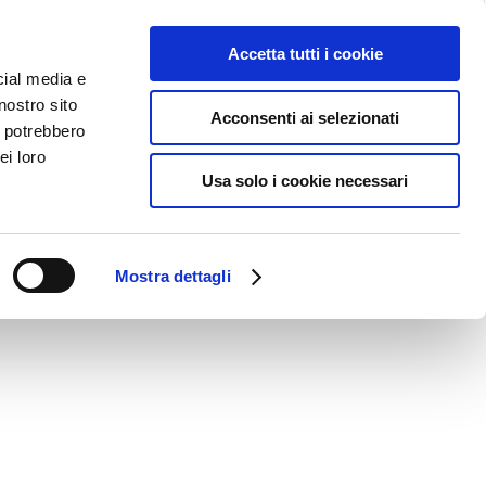
IT
Accetta tutti i cookie
cial media e
nostro sito
Acconsenti ai selezionati
Azienda Agricola
News
Esperienze
Contatti
i potrebbero
ei loro
Usa solo i cookie necessari
Mostra dettagli